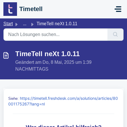
Zum hauptsächlichen Inhalt gehen
Timetell
Start
...
TimeTell neXt 1.0.11
TimeTell neXt 1.0.11
Geändert am Do, 8 Mai, 2025 um 1:39
NACHMITTAGS
https://timetell.freshdesk.com/a/solutions/articles/80
Siehe:
001175267?lang=nl